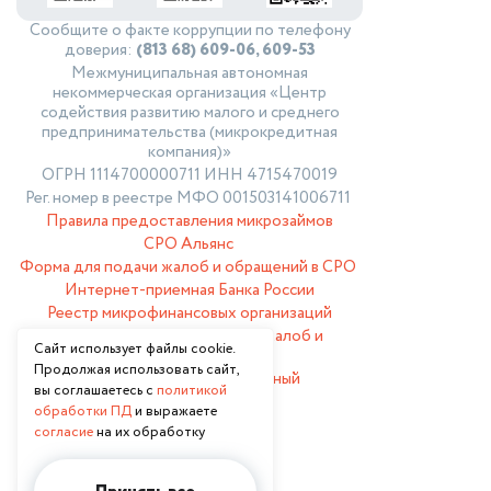
Сообщите о факте коррупции по телефону
доверия:
(813 68) 609-06, 609-53
Межмуниципальная автономная
некоммерческая организация «Центр
содействия развитию малого и среднего
предпринимательства (микрокредитная
компания)»
ОГРН 1114700000711 ИНН 4715470019
Рег. номер в реестре МФО 001503141006711
Правила предоставления микрозаймов
СРО Альянс
Форма для подачи жалоб и обращений в СРО
Интернет-приемная Банка России
Реестр микрофинансовых организаций
Сайт ФССП РФ для подачи жалоб и
Сайт использует файлы cookie.
обращений
Продолжая использовать сайт,
Финансовый уполномоченный
вы соглашаетесь с
политикой
обработки ПД
и выражаете
согласие
на их обработку